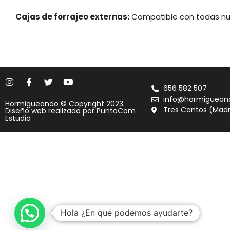
Cajas de forrajeo externas:
Compatible con todas n
656 582 507
info@hormiguean
Hormigueando © Copyright 2023.
Tres Cantos (Madr
Diseño web realizado por
PuntoCom
Estudio
Hola ¿En qué podemos ayudarte?