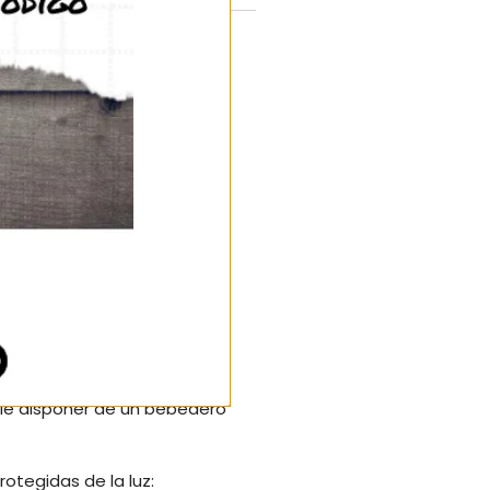
jeo con tapa, agujero de
enar fácilmente el depósito
a que crece la colonia.
 requieren tapones) y una
alta.
le disponer de un bebedero
otegidas de la luz: