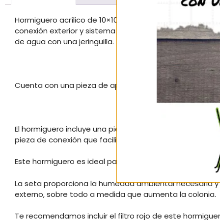
Hormiguero acrílico de 10×10, con altura de las galería
conexión exterior y sistema de humedad. Cuenta con un 
de agua con una jeringuilla.
Cuenta con una pieza de apertura y cierre de galerías
El hormiguero incluye una pieza de cierre para la conexi
pieza de conexión que facilita el perfecto encaje de los
Este hormiguero es ideal para comenzar con pequeñas
La seta proporciona la humedad ambiental necesaria 
externo, sobre todo a medida que aumenta la colonia.
Te recomendamos incluir el filtro rojo de este hormigu