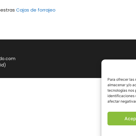
uestras
Cajas de forrajeo
do.com
id)
Para ofrecer las
almacenar y/o ac
tecnologías nos 
identificaciones 
afectar negativa
Acep