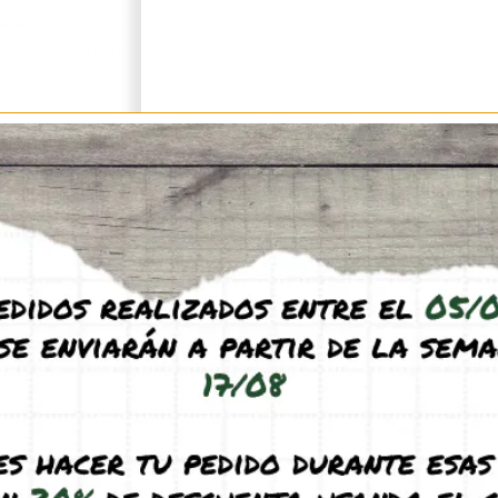
s (0)
Q & A