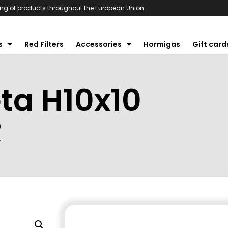
ng of products throughout the European Union
s
Red Filters
Accessories
Hormigas
Gift card
ta H10x10
R