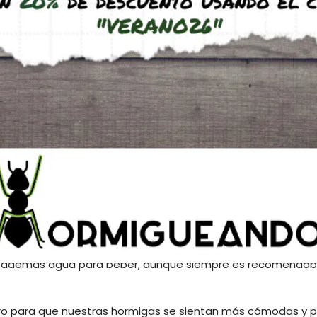
s de 0,8 cm ampliable. Tiene depósito de agua, zona de forra
agujero en la zona superior a través del cual se puede rell
 de manera que se puede ir ampliando el hormiguero a medid
ón externa por si ésta no se quiere utilizar (por tanto no se
 tubos flexibles apropiados.
 colonias de especies con necesidades de humedad media/
y además agua para beber, aunque siempre es recomendab
ero para que nuestras hormigas se sientan más cómodas y pr