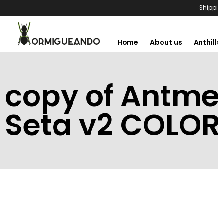
Shippi
Home
About us
Anthill
copy of Antme
Seta v2 COLO