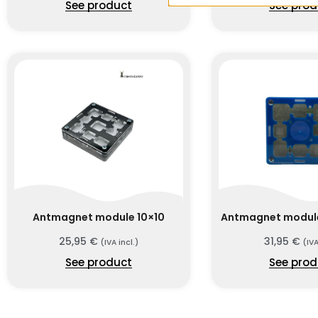
See product
See prod
Antmagnet module 10×10
Antmagnet module
25,95
€
31,95
€
(IVA incl.)
(IVA
See product
See prod