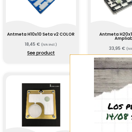
Antmeta H10x10 Seta v2 COLOR
Antmeta H20x1
Ampliab
18,45
€
(IVA incl.)
33,95
€
(IV
See product
See prod