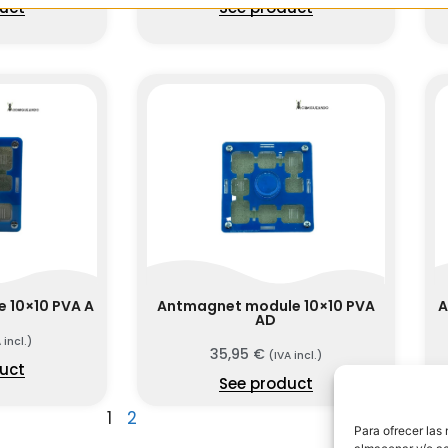
uct
See product
 10×10 PVA A
Antmagnet module 10×10 PVA
A
AD
 incl.)
35,95
€
(IVA incl.)
uct
See product
1
2
Para ofrecer las