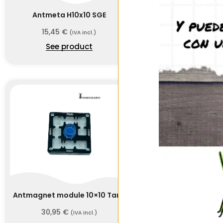
Antmeta H10x10 SGE
Kit Antmod 
15,45
€
39,99
€
31,99
(IVA incl.)
See product
See prod
Antmagnet module 10×10 Tank
Antmagnet module
30,95
€
29,95
€
(IVA incl.)
(IV