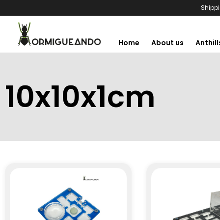
Shippi
Home
About us
Anthill
10x10x1cm