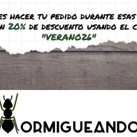
H10x10
Antmeta H20x10 Depósito
Ampliable COLOR
€
(IVA incl.)
32,95
€
–
35,95
€
(IVA incl.)
uct
See product
 10×10 PVA E
Antmagnet module 10×10 PVA
27,95
€
A incl.)
(IVA incl.)