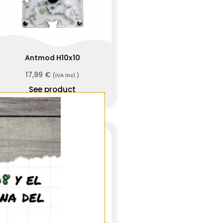
Antmod H10x10
17,99
€
(IVA incl.)
See product