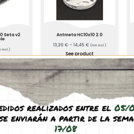
0 Seta v2
Antmeta HC10x10 2.0
le
13,30
€
–
14,45
€
(IVA incl.)
A incl.)
See product
uct