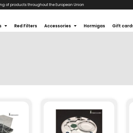
ng of products throughout the European Union
s
Red Filters
Accessories
Hormigas
Gift card