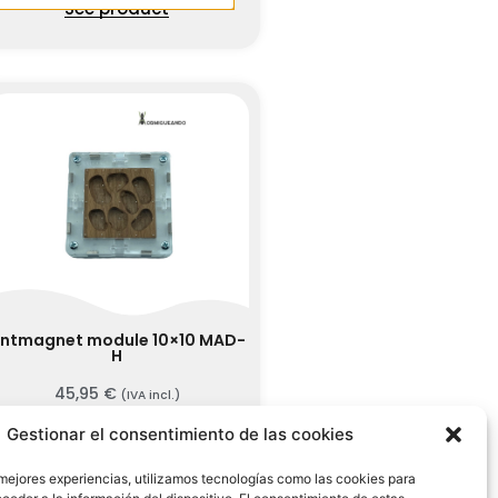
See product
ntmagnet module 10×10 MAD-
H
45,95
€
(IVA incl.)
See product
Gestionar el consentimiento de las cookies
 mejores experiencias, utilizamos tecnologías como las cookies para