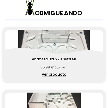
9,95
€
–
11,95
€
(IVA incl.)
Ver producto
Antmeta H20x20 Seta M1
35,99
€
(IVA incl.)
Ver producto