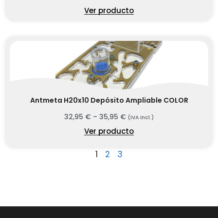
Ver producto
Antmeta H20x10 Depósito Ampliable COLOR
32,95
€
–
35,95
€
(IVA incl.)
Ver producto
1
2
3