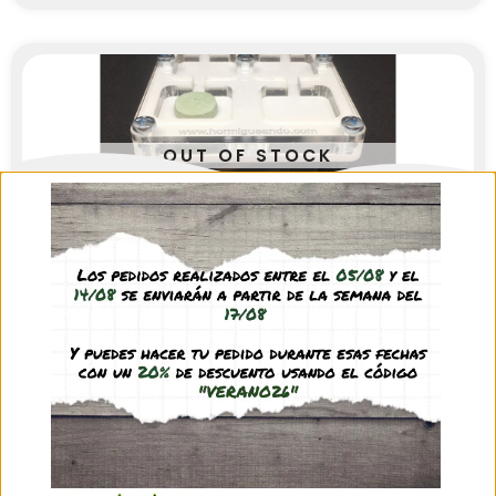
OUT OF STOCK
Antmeta H12x8 Seta
16,45
€
(IVA incl.)
Ver producto
Antmeta H8x4