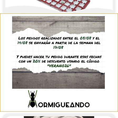
Antmeta H40x20 Seta Ampliable
70,45
€
(IVA incl.)
See product
Hormiguero Antmeta H12x8
14,45
€
–
15,45
€
(IVA incl.)
See product