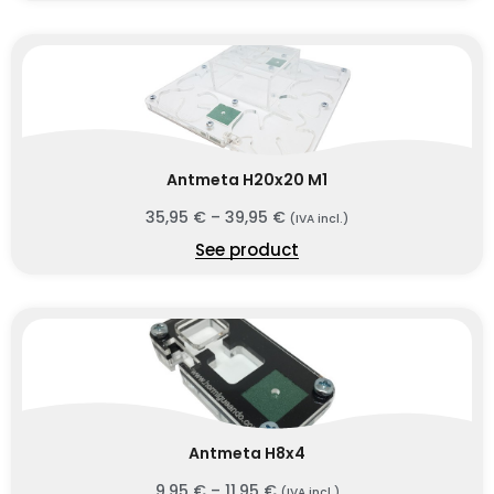
Antmeta H20x20 M1
35,95
€
–
39,95
€
(IVA incl.)
See product
Antmeta H8x4
9,95
€
–
11,95
€
(IVA incl.)