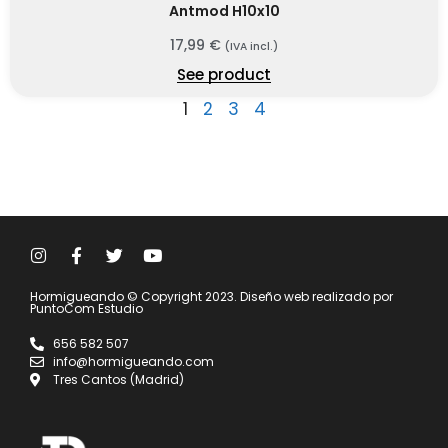
Antmod H10x10
17,99
€
(IVA incl.)
See product
1
2
3
4
Hormigueando © Copyright 2023. Diseño web realizado por
PuntoCom Estudio
656 582 507
info@hormigueando.com
Tres Cantos (Madrid)