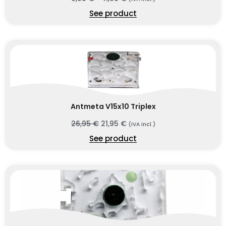
See product
Antmeta V15x10 Triplex
26,95
€
21,95
€
(IVA incl.)
See product