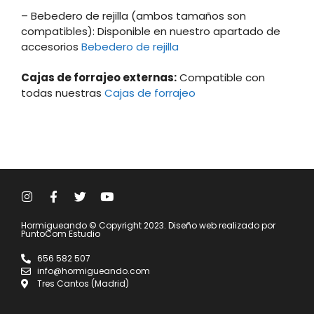
– Bebedero de rejilla (ambos tamaños son
compatibles): Disponible en nuestro apartado de
accesorios
Bebedero de rejilla
Cajas de forrajeo externas:
Compatible con
todas nuestras
Cajas de forrajeo
Hormigueando © Copyright 2023. Diseño web realizado por
PuntoCom Estudio
656 582 507
info@hormigueando.com
Tres Cantos (Madrid)