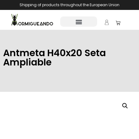
Shipping of products throughout the European Union
Antmeta H40x20 Seta
Ampliable