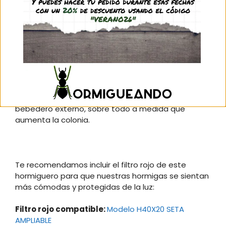
para poder ir ampliando poco a poco el hormiguero
a medida que crece la colonia.
Este hormiguero es ideal para colonias de especies
con necesidades de humedad media/alta.
La seta proporciona la humedad ambiental
necesaria y además agua para beber, aunque
siempre es recomendable disponer de un
bebedero externo, sobre todo a medida que
aumenta la colonia.
Te recomendamos incluir el filtro rojo de este
hormiguero para que nuestras hormigas se sientan
más cómodas y protegidas de la luz:
Filtro rojo compatible:
Modelo H40X20 SETA
AMPLIABLE