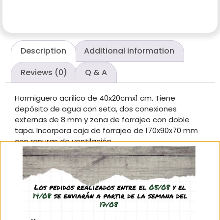
Description
Additional information
Reviews (0)
Q & A
Hormiguero acrílico de 40x20cmx1 cm. Tiene
depósito de agua con seta, dos conexiones
externas de 8 mm y zona de forrajeo con doble
tapa. Incorpora caja de forrajeo de 170x90x70 mm
con ranuras de ventilación.
El hormiguero incluye 2 piezas de cierre para la
conexión externa por si ésta no se quiere utilizar
(por tanto no se requieren tapones) y 2 piezas de
conexión que facilita el perfecto encaje de los
tubos flexibles apropiados. Incluye además 3
piezas de cierre y 3 piezas de apertura de galerías