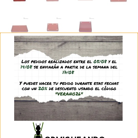
2,45
€
–
5,45
€
(IVA incl.)
Modelo
hormiguero
Clear
4,75
€
(IVA incl.)
Out of stock