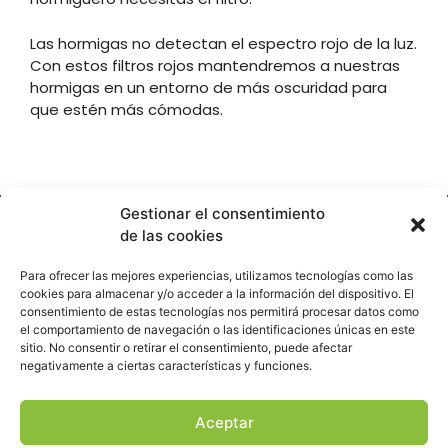
Las hormigas no detectan el espectro rojo de la luz.
Con estos filtros rojos mantendremos a nuestras
hormigas en un entorno de más oscuridad para
que estén más cómodas.
Gestionar el consentimiento
de las cookies
Hormigueando © Copyright 2023. Diseño web realizado por
Para ofrecer las mejores experiencias, utilizamos tecnologías como las
PuntoCom Estudio
cookies para almacenar y/o acceder a la información del dispositivo. El
consentimiento de estas tecnologías nos permitirá procesar datos como
656 582 507
el comportamiento de navegación o las identificaciones únicas en este
info@hormigueando.com
sitio. No consentir o retirar el consentimiento, puede afectar
Tres Cantos (Madrid)
negativamente a ciertas características y funciones.
Aceptar