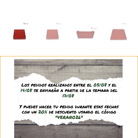
2,45
€
-
5,45
€
(IVA incl.)
Modelo