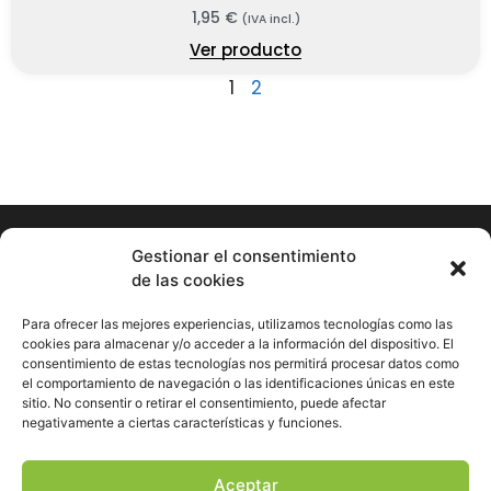
1,95
€
(IVA incl.)
Ver producto
1
2
Gestionar el consentimiento
de las cookies
Hormigueando © Copyright 2023. Diseño web realizado por
PuntoCom Estudio
Para ofrecer las mejores experiencias, utilizamos tecnologías como las
656 582 507
cookies para almacenar y/o acceder a la información del dispositivo. El
info@hormigueando.com
consentimiento de estas tecnologías nos permitirá procesar datos como
Tres Cantos (Madrid)
el comportamiento de navegación o las identificaciones únicas en este
sitio. No consentir o retirar el consentimiento, puede afectar
negativamente a ciertas características y funciones.
Envíos y Devoluciones
Pago seguro
Aviso legal
Aceptar