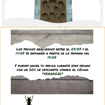
Módulo Antmagnet 10×10 MAD-H
45,95
€
(IVA incl.)
Ver producto
SIN EXISTENCIAS
Módulo Antmagnet 10×10 MAD-V
59,95
€
(IVA incl.)