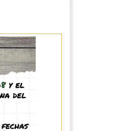
net.
quier elemento Ant-Magnet
 conectar cualquier otro
o flexible 12/10.