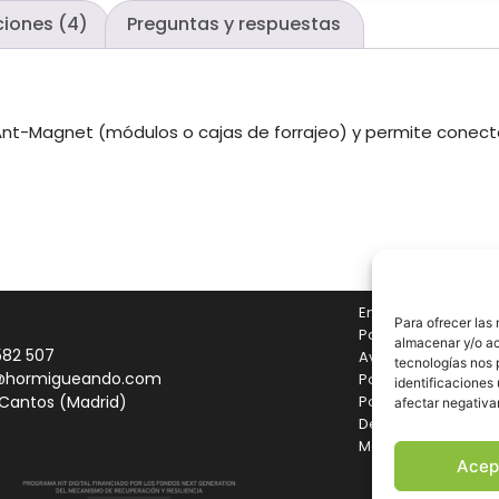
ciones (4)
Preguntas y respuestas
Ant-Magnet (módulos o cajas de forrajeo) y permite conect
Envíos y Devolucio
Para ofrecer las
Pago seguro
almacenar y/o ac
582 507
Aviso legal
tecnologías nos 
@hormigueando.com
Política de cookies
identificaciones 
Política de privaci
 Cantos (Madrid)
afectar negativa
Declaración de acc
Mapa del sitio
Acep