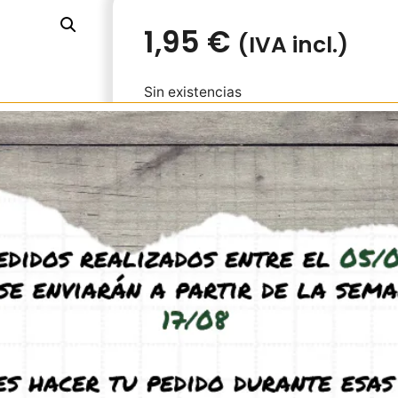
1,95
€
(IVA incl.)
Sin existencias
Pieza adaptadora para la gama Ant-Mag
Esta pieza magnética se acopla a cual
(módulos o cajas de forrajeo) y permite
elemento no magnético con un con un tub
Revisión rápida módulos Antmagnet: