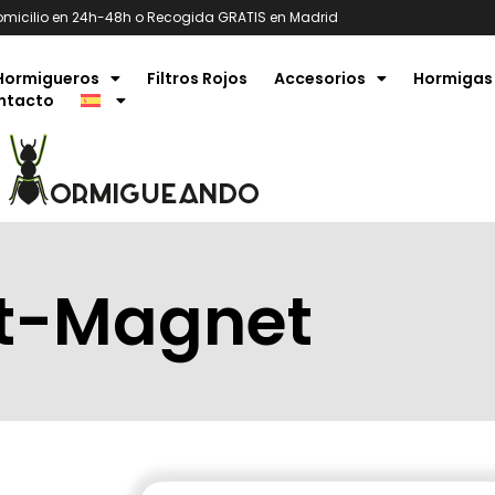
omicilio en 24h-48h o Recogida GRATIS en Madrid
Hormigueros
Filtros Rojos
Accesorios
Hormigas
ntacto
t-Magnet