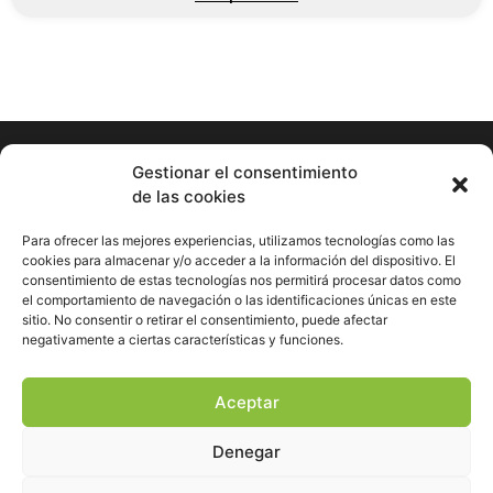
Gestionar el consentimiento
de las cookies
Hormigueando © Copyright 2023. Diseño web realizado por
PuntoCom Estudio
Para ofrecer las mejores experiencias, utilizamos tecnologías como las
656 582 507
cookies para almacenar y/o acceder a la información del dispositivo. El
info@hormigueando.com
consentimiento de estas tecnologías nos permitirá procesar datos como
Tres Cantos (Madrid)
el comportamiento de navegación o las identificaciones únicas en este
sitio. No consentir o retirar el consentimiento, puede afectar
negativamente a ciertas características y funciones.
Envíos y Devoluciones
Pago seguro
Aviso legal
Aceptar
Política de cookies
Política de privacidad
Denegar
Declaración de accesibilidad
Mapa del sitio