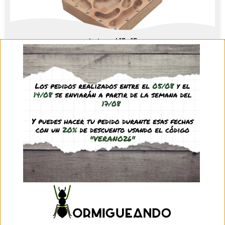
Antmad 15×15
59,95
€
(IVA incl.)
See product
Antmad Woodenhouse
37,95
€
(IVA incl.)
See product