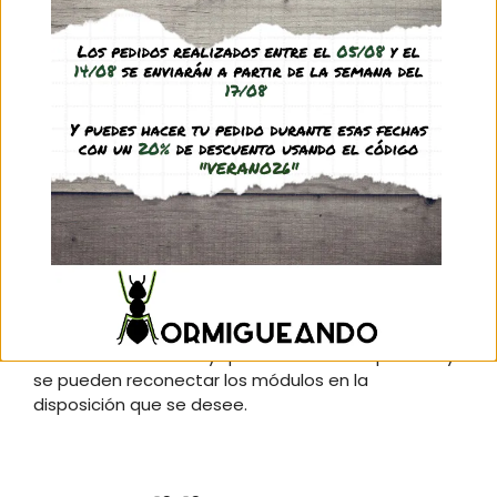
Descripción
Información adicional
Valoraciones (0)
Preguntas y respuestas
¡Atención! Los módulos se venden por
separado.
Los módulos ANT-MAGNET son el nuevo sistema
modular de Hormigueando mediante conexión
magnética con imanes de neodimio (no se
requieren piezas de conexión). Esta facilidad de
conexión permite conectar y desconectar los
módulos cuantas veces se quiera con facilidad,
incluso con colonias de hormigas establecidas ya
en su interior: solo hay que cerrar las compuertas y
se pueden reconectar los módulos en la
disposición que se desee.