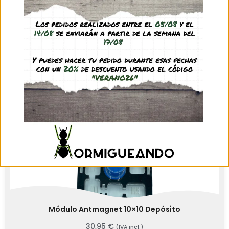
Llavero Porta-reinas
2,95
€
(IVA incl.)
See product
Módulo Antmagnet 10×10 Depósito
30,95
€
(IVA incl.)