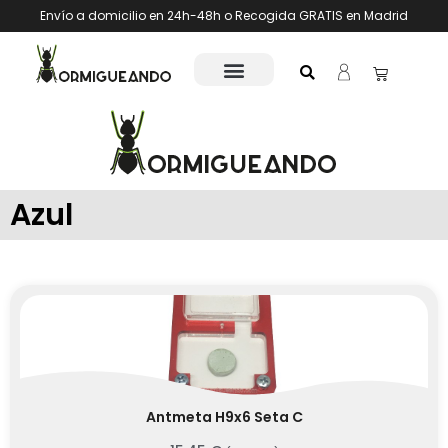
Envío a domicilio en 24h-48h o Recogida GRATIS en Madrid
Azul
Antmeta H9x6 Seta C