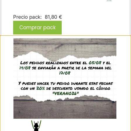
Precio pack:
81,80
€
Comprar pack
Este producto: Antmeta H30x20 Seta Ampliable
Color: Negro
-
62,45
€
(IVA incl.)
Filtros para modelos tipo seta Modelo
hormiguero: H30x20 S Ampliable
-
6,95
€
(IVA incl.)
Antifugas - Aceite mineral (10 ml)
-
2,45
€
(IVA incl.)
Bebedero XL byFormica (malla metálica)
-
9,95
€
(IVA incl.)
Descripción
Información adicional
Valoraciones (0)
Preguntas y respuestas