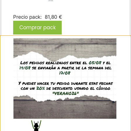
Precio pack:
81,80
€
Comprar pack
Este producto: Antmeta H30x20 Seta Ampliable
Color: Negro
-
62,45
€
(IVA incl.)
Bebedero XL byFormica (malla metálica)
-
9,95
€
(IVA incl.)
Antifugas - Aceite mineral (10 ml)
-
2,45
€
(IVA incl.)
Filtros para modelos tipo seta Modelo
hormiguero: H30x20 S Ampliable
-
6,95
€
(IVA incl.)
Descripción
Información adicional
Valoraciones (0)
Preguntas y respuestas