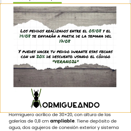
Comprar pack
Este producto: Antmeta H30x20 Seta Amp Placa
COLOR Color: Rojo
-
52,95
€
(IVA incl.)
Tubos flexibles Medidas: 12/10 mm
-
0,80
€
(IVA incl.)
Filtros para modelos tipo seta Modelo
hormiguero: H30x20 S Placa
-
10,45
€
(IVA incl.)
Descripción
Información adicional
Valoraciones (0)
Preguntas y respuestas
Hormiguero acrílico de 30×20, con altura de las
galerías de 0,8 cm
ampliable
. Tiene depósito de
agua, dos agujeros de conexión exterior y sistema