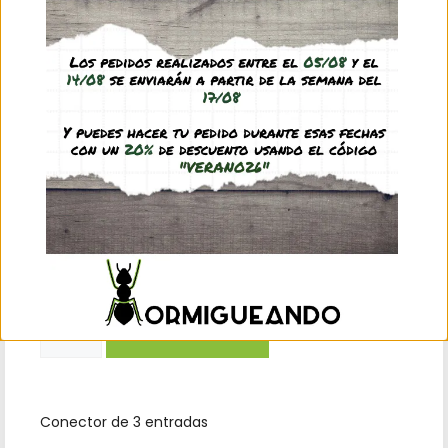
1,99
€
(IVA incl.)
Modelo
Clear
In stock
Add to basket
Conector de 3 entradas