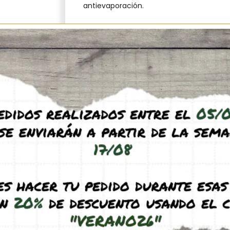
antievaporación.
Te recomendamos incluir el filtro rojo 
nuestras hormigas se sientan más cómoda
Filtro rojo compatible:
Modelo H8X4