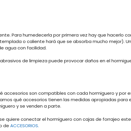
nte. Para humedecerla por primera vez hay que hacerlo con
a templada o caliente hará que se absorba mucho mejor). U
e agua con facilidad.
s abrasivos de limpieza puede provocar daños en el hormiguer
é accesorios son compatibles con cada hormiguero y por e
amos qué accesorios tienen las medidas apropiadas para e
miguero y se venden a parte.
 se quiere conectar el hormiguero con cajas de forrajeo ext
do de
ACCESORIOS.