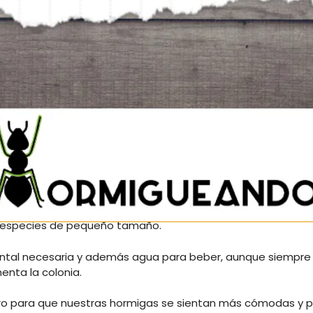
ciones (0)
Preguntas y respuestas
ón exterior, sistema de humedad de PVA, zona de forrajeo y
ón externa por si ésta no se quiere utilizar (por tanto no se
 tubos flexibles apropiados.
de especies de pequeño tamaño.
ntal necesaria y además agua para beber, aunque siempre
nta la colonia.
ero para que nuestras hormigas se sientan más cómodas y pr