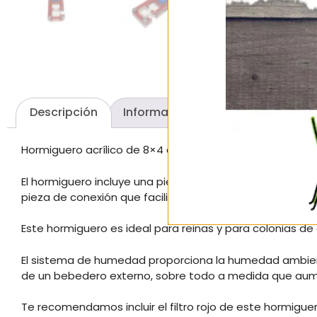
Descripción
Información adicional
Valora
Hormiguero acrílico de 8×4 cm. Tiene agujero de conexi
El hormiguero incluye una pieza de cierre para la conexi
pieza de conexión que facilita el perfecto encaje de los
Este hormiguero es ideal para reinas y para colonias 
El sistema de humedad proporciona la humedad ambie
de un bebedero externo, sobre todo a medida que aume
Te recomendamos incluir el filtro rojo de este hormigu