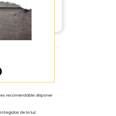
 tapón antievaporación.
 requieren tapones) y una
 es recomendable disponer
otegidas de la luz: