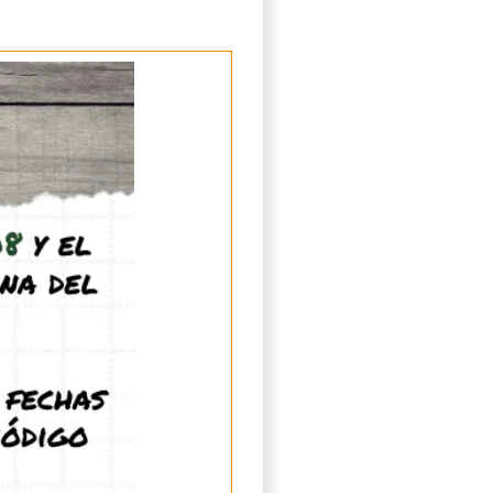
de este hormiguero para que
s y protegidas de la luz: