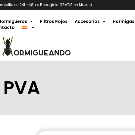
omicilio en 24h-48h o Recogida GRATIS en Madrid
Hormigueros
Filtros Rojos
Accesorios
Hormigas
ntacto
 PVA