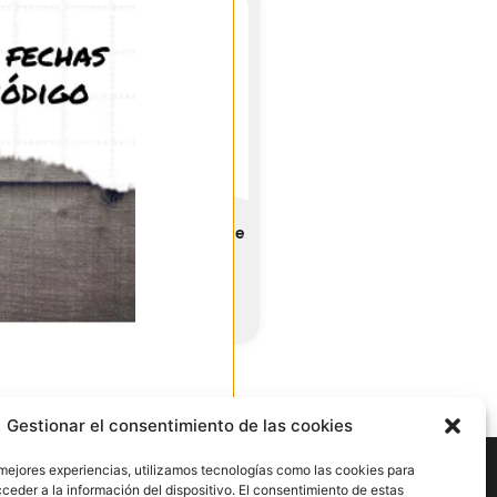
ntmeta H20x10 PVA Ampliable
v2
27,95
€
-
30,95
€
(IVA incl.)
Ver producto
Ir arriba
Gestionar el consentimiento de las cookies
nes
 mejores experiencias, utilizamos tecnologías como las cookies para
ceder a la información del dispositivo. El consentimiento de estas