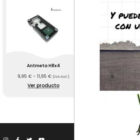
Antmeta H8x4
Antmeta H10x10 P
v2
9,95
€
-
11,95
€
(IVA incl.)
16,45
€
-
18,45
Ver producto
Ver prod