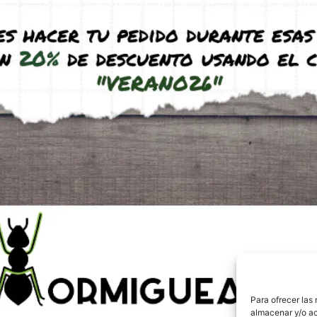
VA Ampliable
Antmeta H8x4 PVA
A
10,45
€
-
12,45
€
(IVA incl.)
€
(IVA incl.)
Ver producto
ucto
Envíos y Devolucio
Para ofrecer las
Pago seguro
almacenar y/o ac