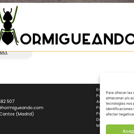
x4 PVA
€
(IVA incl.)
uct
Envíos y Devolucio
Para ofrecer las
Pago seguro
almacenar y/o ac
582 507
Aviso legal
tecnologías nos 
@hormigueando.com
Política de cookies
identificaciones 
Política de privaci
 Cantos (Madrid)
afectar negativa
Declaración de acc
Mapa del sitio
Acep