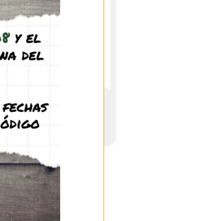
Antmeta H40x20 CE
64,95
€
-
74,95
€
(IVA incl.)
See product