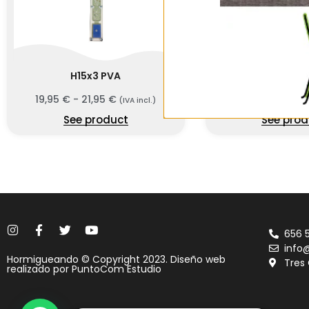
H15x3 PVA
Antmeta H8
19,95
€
-
21,95
€
10,45
€
-
12,45
(IVA incl.)
See product
See prod
656 
info
Hormigueando © Copyright 2023. Diseño web
Tres
realizado por
PuntoCom Estudio