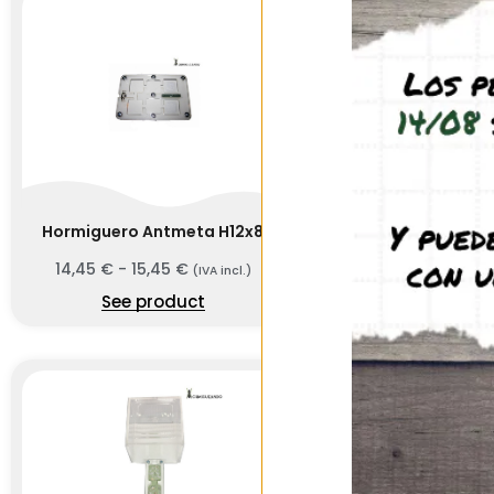
Hormiguero Antmeta H12x8
Antmeta H20
14,45
€
-
15,45
€
35,95
€
-
39,9
(IVA incl.)
See product
See prod