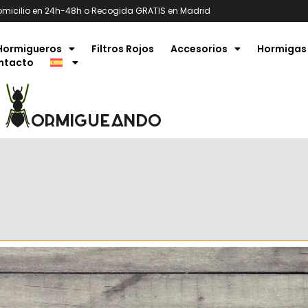
omicilio en 24h-48h o Recogida GRATIS en Madrid
Hormigueros
Filtros Rojos
Accesorios
Hormigas
ntacto