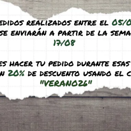
x20 M1
Antmeta H8x4
5
€
9,95
€
-
11,95
€
(IVA incl.)
(IVA incl.)
uct
See product