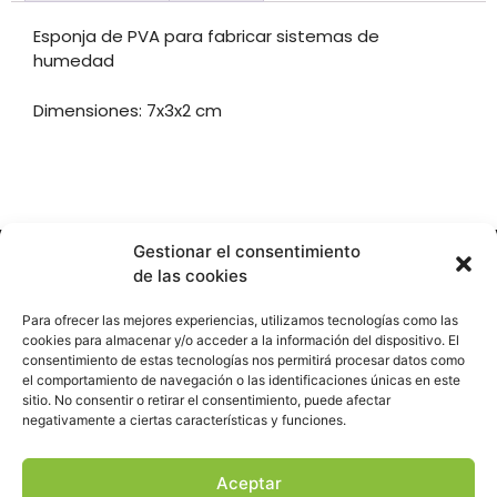
Esponja de PVA para fabricar sistemas de
humedad
Dimensiones: 7x3x2 cm
Gestionar el consentimiento
de las cookies
Hormigueando © Copyright 2023. Diseño web realizado por
Para ofrecer las mejores experiencias, utilizamos tecnologías como las
PuntoCom Estudio
cookies para almacenar y/o acceder a la información del dispositivo. El
consentimiento de estas tecnologías nos permitirá procesar datos como
656 582 507
el comportamiento de navegación o las identificaciones únicas en este
info@hormigueando.com
sitio. No consentir o retirar el consentimiento, puede afectar
Tres Cantos (Madrid)
negativamente a ciertas características y funciones.
Aceptar