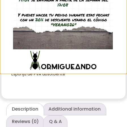
0,90
€
(IVA incl.)
Out of stock
Esponja de PVA absorbente
Description
Additional information
Reviews (0)
Q & A