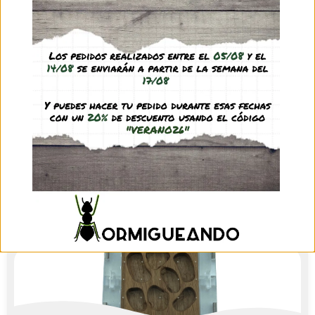
31,95
€
(IVA incl.)
See product
Módulo Antmagnet 10×10 PVA AD
35,95
€
(IVA incl.)
See product