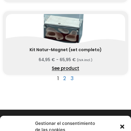
Kit Natur-Magnet (set completo)
64,95
€
-
65,95
€
(IVA incl.)
See product
1
2
3
Gestionar el consentimiento
de las cookies