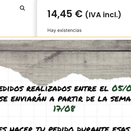
14,45
€
(IVA incl.)
Hay existencias
Añadir al carrito
La serie Antmod consta de diferentes mód
hormiguero a tu gusto y poderlo amplia
colonia.
Este módulo es una Caja de forrajeo de
modular 10×10