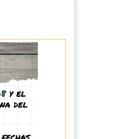
ulos acrilicos para crear el
r a medida que crece tu
 7x7x7cm para el hormiguero