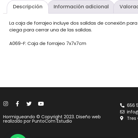
Descripción
Información adicional
Valorac
La caja de forrajeo incluye dos salidas de conexión par
ciega para cerrar una de las salidas.
A069-F: Caja de forrajeo 7x7x7cm
656 
info
Hormigueando © Copyright 2023. Diseño web
Tres
realizado por
PuntoCom Estudio