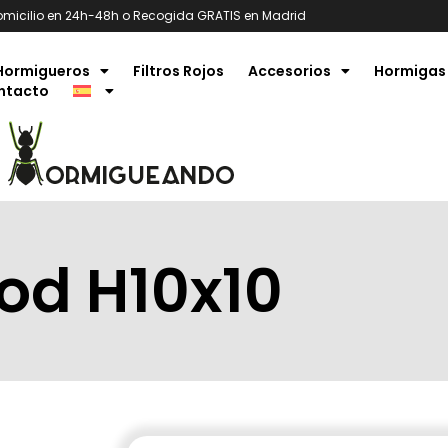
omicilio en 24h-48h o Recogida GRATIS en Madrid
Hormigueros
Filtros Rojos
Accesorios
Hormigas
ntacto
od H10x10