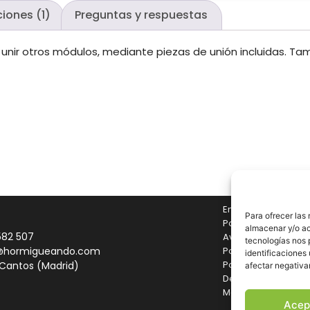
iones (1)
Preguntas y respuestas
a unir otros módulos, mediante piezas de unión incluidas. Ta
Envíos y Devolucio
Para ofrecer las
Pago seguro
almacenar y/o ac
582 507
Aviso legal
tecnologías nos 
@hormigueando.com
Política de cookies
identificaciones 
Política de privaci
 Cantos (Madrid)
afectar negativa
Declaración de acc
Mapa del sitio
Acep