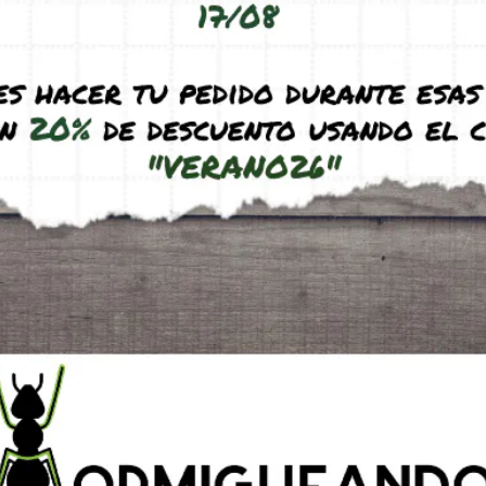
e 10×10 PVA
Antmagnet module 10×10 C
31,95
€
A incl.)
(IVA incl.)
ucto
Ver producto
STOCK