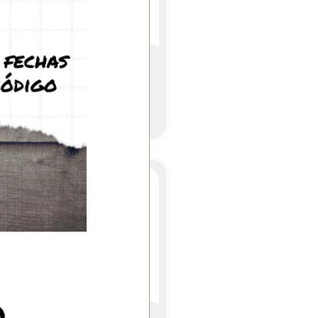
Antmagnet module 10×10
25,95
€
(IVA incl.)
Ver producto
OUT OF STOCK