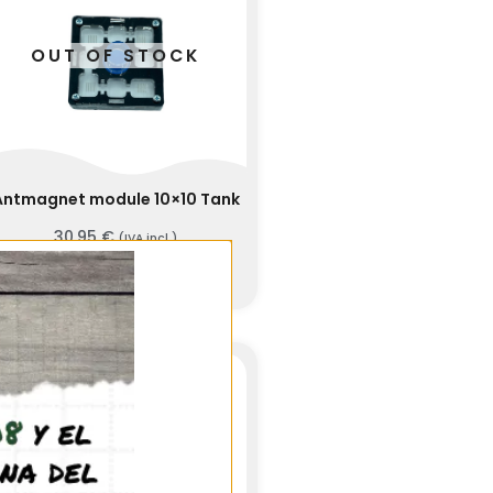
OUT OF STOCK
Antmagnet module 10×10 Tank
30,95
€
(IVA incl.)
Ver producto