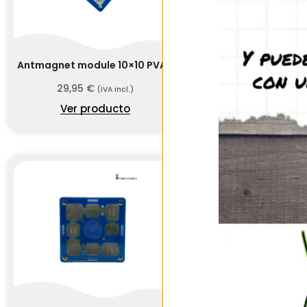
Antmagnet module 10×10 PVA E
Antmagnet modul
29,95
€
27,95
€
(IVA incl.)
(IV
Ver producto
Ver prod
OUT OF 