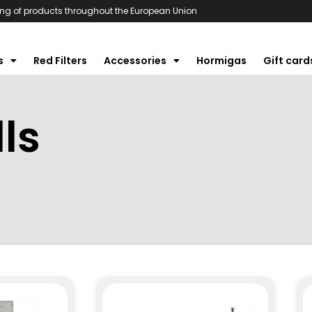
ng of products throughout the European Union
s
Red Filters
Accessories
Hormigas
Gift card
ls