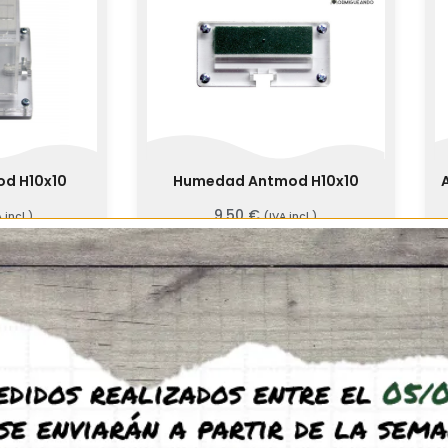
od H10x10
Humedad Antmod H10x10
9,50
€
 incl.)
(IVA incl.)
ucto
Ver producto