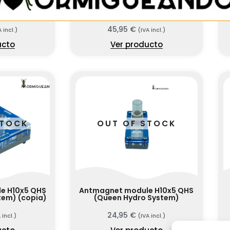
e 10×10 PVA
Antmagnet module 10×10 MAD-
A
H
45,95
€
A incl.)
(IVA incl.)
ucto
Ver producto
STOCK
OUT OF STOCK
e H10x5 QHS
Antmagnet module H10x5 QHS
tem) (copia)
(Queen Hydro System)
24,95
€
 incl.)
(IVA incl.)