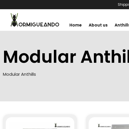
Shippi
Home
About us
Anthill
Modular Anthil
Modular Anthills