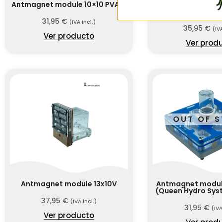
Antmagnet module 10×10 PVA A
Antmagnet modul
AD
31,95
€
(IVA incl.)
35,95
€
(IV
Ver producto
Ver prod
OUT OF 
Antmagnet module 13x10V
Antmagnet modul
(Queen Hydro Sys
37,95
€
(IVA incl.)
31,95
€
(IVA
Ver producto