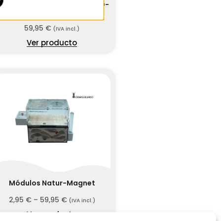
ntmagnet module 10×10 MAD-
V
59,95
€
(IVA incl.)
Ver producto
Módulos Natur-Magnet
2,95
€
–
59,95
€
(IVA incl.)
Ver producto