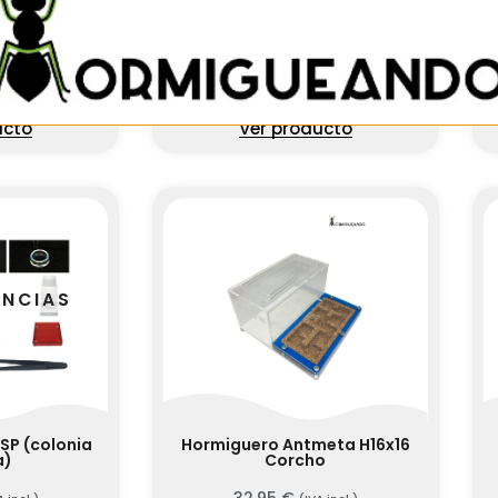
t H10x10 HS
Módulo Antmagnet H10x5 QHS
stem)
(Queen Hydro System)
24,95
€
 incl.)
(IVA incl.)
ucto
Ver producto
ENCIAS
SP (colonia
Hormiguero Antmeta H16x16
a)
Corcho