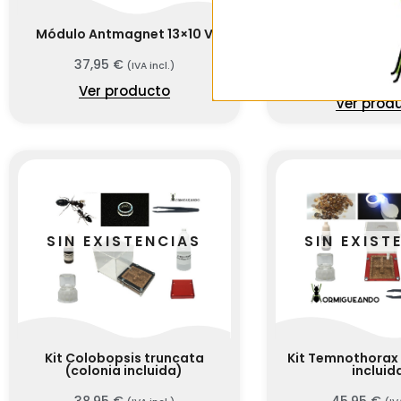
Módulo Antmagnet 13×10 V
Módulo Antmagne
(Hydro Sy
37,95
€
(IVA incl.)
31,95
€
(IVA
Ver producto
Ver prod
SIN EXISTENCIAS
SIN EXIST
Kit Colobopsis truncata
Kit Temnothorax 
(colonia incluida)
incluid