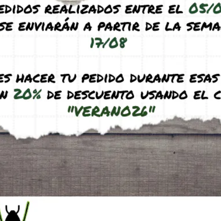
t 10×10 PVA
Módulo Antmagnet 10×10 MAD-
M
H
45,95
€
A incl.)
(IVA incl.)
ucto
Ver producto
ENCIAS
SIN EXISTENCIAS