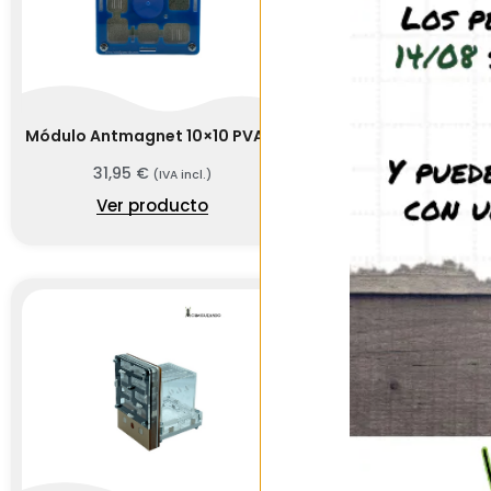
Módulo Antmagnet 10×10 PVA A
Módulo Antmagne
AD
31,95
€
(IVA incl.)
35,95
€
(IV
Ver producto
Ver prod
SIN EXIST