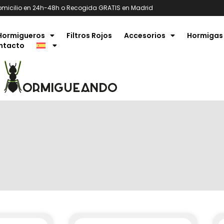
omicilio en 24h-48h o Recogida GRATIS en Madrid
Hormigueros
Filtros Rojos
Accesorios
Hormigas
ntacto