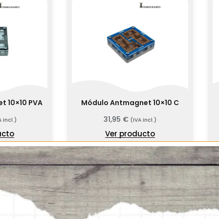
t 10×10 PVA
Módulo Antmagnet 10×10 C
31,95
€
A incl.)
(IVA incl.)
ucto
Ver producto
ENCIAS