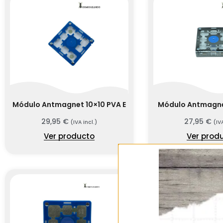
Módulo Antmagnet 10×10 PVA E
Módulo Antmagne
29,95
€
27,95
€
(IVA incl.)
(IV
Ver producto
Ver prod
SIN EXIST