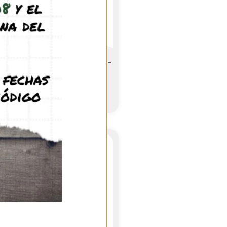
ódulo Antmagnet 10×10 MAD-
V
59,95
€
(IVA incl.)
Ver producto