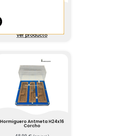
Hormiguero Antmeta H16x8
Corcho
27,95
€
(IVA incl.)
Ver producto
Hormiguero Antmeta H24x16
Corcho