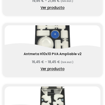
19,95
€
-
21,95
€
(IVA incl.)
Ver producto
Antmeta H10x10 PVA Ampliable v2
16,45
€
-
18,45
€
(IVA incl.)
Ver producto