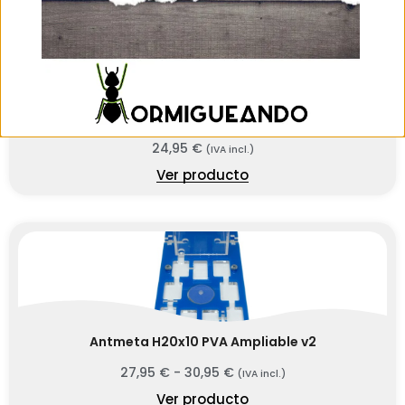
SIN EXISTENCIAS
Hormiguero Antmeta H12x8 Corcho
24,95
€
(IVA incl.)
Ver producto
Antmeta H20x10 PVA Ampliable v2
27,95
€
-
30,95
€
(IVA incl.)
Ver producto