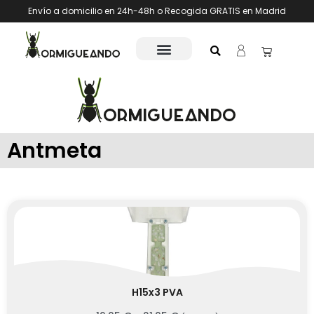
Envío a domicilio en 24h-48h o Recogida GRATIS en Madrid
Antmeta
H15x3 PVA