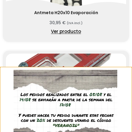
Antmeta H20x10 Evaporación
30,95
€
(IVA incl.)
Ver producto
Antmeta H8x4 PVA
10,45
€
-
12,45
€
(IVA incl.)
Ver producto