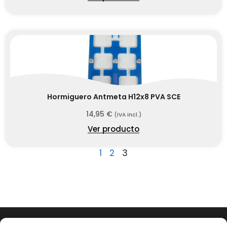
Hormiguero Antmeta H12x8 PVA SCE
14,95
€
(IVA incl.)
Ver producto
1
2
3