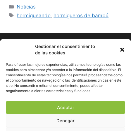
Noticias
hormigueando
,
hormigueros de bambú
Gestionar el consentimiento
de las cookies
Hormigueando © Copyright 2023. Diseño web realizado por
PuntoCom Estudio
Para ofrecer las mejores experiencias, utilizamos tecnologías como las
cookies para almacenar y/o acceder a la información del dispositivo. El
656 582 507
consentimiento de estas tecnologías nos permitirá procesar datos como
info@hormigueando.com
el comportamiento de navegación o las identificaciones únicas en este
Tres Cantos (Madrid)
sitio. No consentir o retirar el consentimiento, puede afectar
negativamente a ciertas características y funciones.
Envíos y Devoluciones
Pago seguro
Aviso legal
Aceptar
Política de cookies
Política de privacidad
Denegar
Declaración de accesibilidad
Mapa del sitio