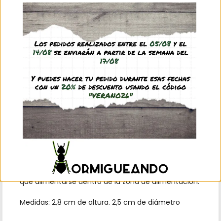
Añadir al carrito
Zona de alimentación: pequeña caja con tapa de
rosca. Cuenta con un orificio de diámetro 0,5 cm.
Uno de los riesgos a la hora de alimentar a nuestras
colonias es que el trozo de alimento que les
pongamos en la caja de forrajeo sea demasiado
grande, las hormigas lo introduzcan en el
hormiguero y que acabe pudriéndose dentro del
nido, contaminando así las cámaras. Con esta zona
de alimentación podemos dar todo tipo de
alimentos (insectos, carne, fruta, pollo, jamón…)
evitando este riesgo, ya que al no poder sacarlo de
la caja por el pequeño orificio, las hormigas tendrán
que alimentarse dentro de la zona de alimentación.
Medidas: 2,8 cm de altura. 2,5 cm de diámetro