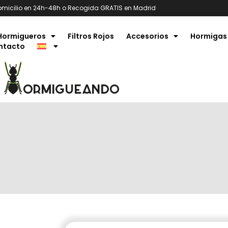
omicilio en 24h-48h o Recogida GRATIS en Madrid
Hormigueros
Filtros Rojos
Accesorios
Hormigas
ntacto