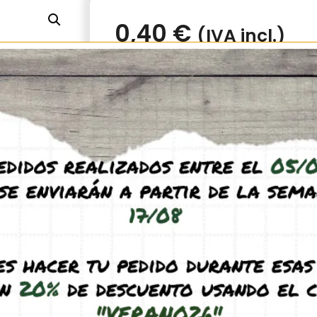
0,40
€
(IVA incl.)
Hay existencias
Añadir al carrito
Tapones de 10 mm para cerrar conexion
forrajeo (1 unidad).