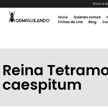
Envío a d
Inicio
Quienes somos
Fichas de cría
Blog
Co
Reina Tetram
caespitum