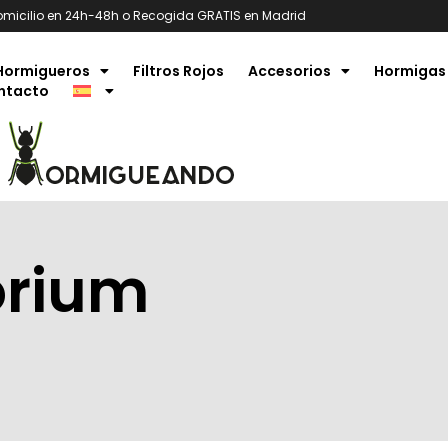
omicilio en 24h-48h o Recogida GRATIS en Madrid
Hormigueros
Filtros Rojos
Accesorios
Hormigas
ntacto
orium