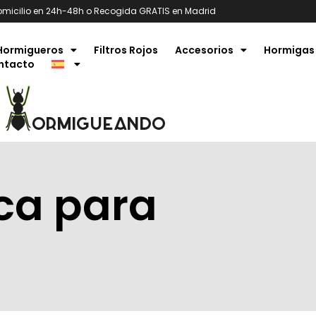
omicilio en 24h-48h o Recogida GRATIS en Madrid
Hormigueros
Filtros Rojos
Accesorios
Hormigas
ntacto
ica para