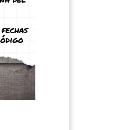
ándolo en una bandeja de
 durante máximo tres meses.