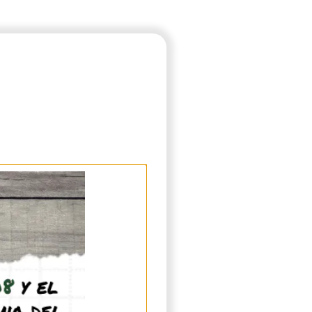
einas como colonias.
bierto dentro de la caja de
onsumiendo poco a poco.
ñas cantidades extrayendo