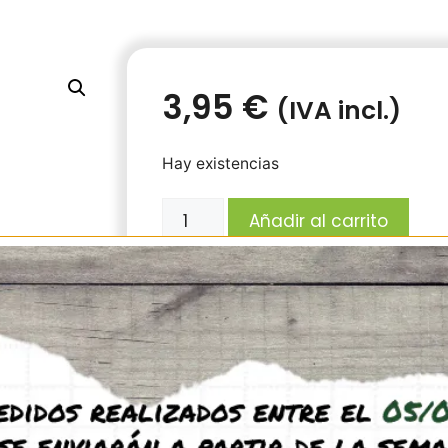
3,95
€
(IVA incl.)
Hay existencias
Añadir al carrito
Pasta proteínica para hormigas.
Apto para todo tipo de especies, tanto r
Modo de empleo: puede dejarse el bote a
forrajeo y que las hormigas lo vayan c
También puede administrarse en peque