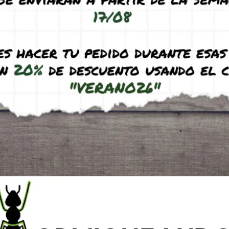
partes del tubo con un palillo y deposit
alimentación.
Una vez abierto, conservar en la nevera