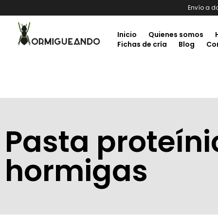
Envío a d
Inicio
Quienes somos
Fichas de cría
Blog
Co
Pasta proteín
hormigas