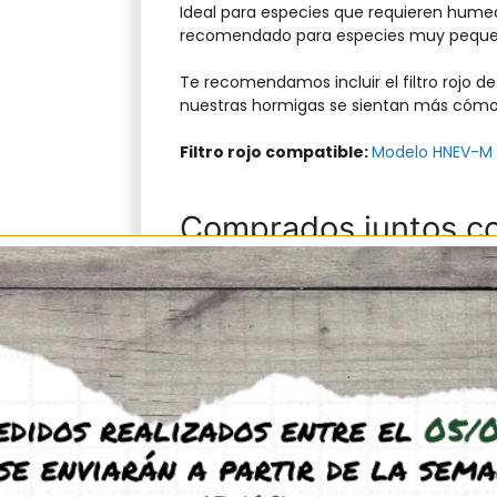
Ideal para especies que requieren hume
recomendado para especies muy peque
Te recomendamos incluir el filtro rojo 
nuestras hormigas se sientan más cómoda
Filtro rojo compatible:
Modelo HNEV-M
Comprados juntos co
+
+
Precio pack:
35,90
€
Comprar pack