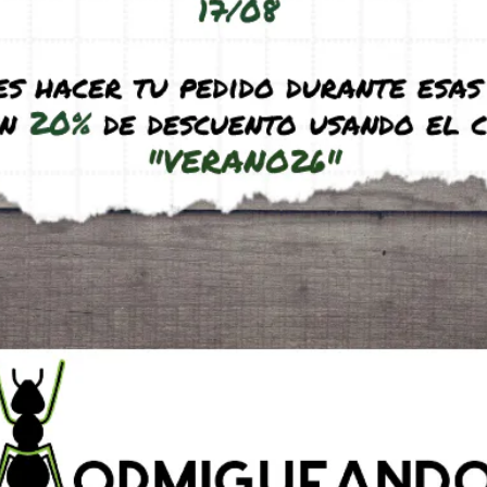
Este producto: Hormiguero HNEV-M
-
Antifugas - Aceite mineral (10 ml)
-
2,
Filtros para modelos de evaporació
1,55
€
(IVA incl.)
Bebedero M byFormica
-
3,95
€
(IVA incl
ciones (0)
Preguntas y respuestas
n sistema de humedad por evaporación. Cuenta con una cám
ua, de manera que la humedad se transmite por la evaporaci
nivel del agua puede verse a través de la rejilla.
 los laterales de la caja de forrajeo y 1 situada en la parte
su extracción y colocación.