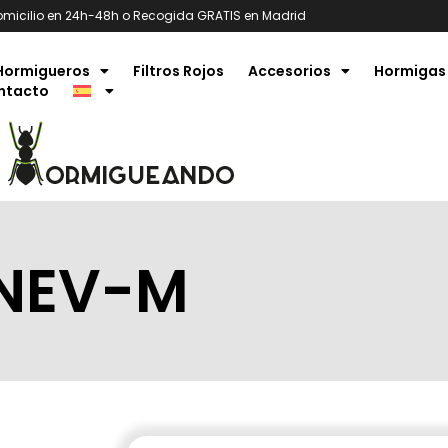
omicilio en 24h-48h o Recogida GRATIS en Madrid
Hormigueros
Filtros Rojos
Accesorios
Hormigas
ntacto
HNEV-M