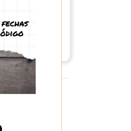
27,95
€
(IVA incl.)
45
€
(IVA incl.)
n Modelo hormiguero: HNEV-M
-
.)
ara con base de rejilla
ón del agua. El depósito es
 frontal del nido.