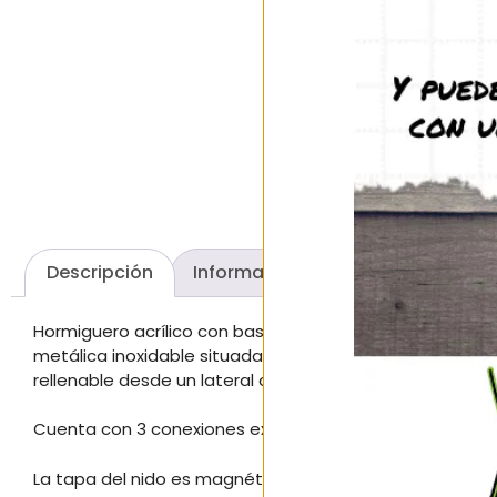
Descripción
Información adicional
Valora
Hormiguero acrílico con base 3d y sustrato de yeso co
metálica inoxidable situada encima del depósito de ag
rellenable desde un lateral con jeringuillla o pipeta, y el 
Cuenta con 3 conexiones externas de 10 mm, 2 situadas en
La tapa del nido es magnética, de modo que se facilita 