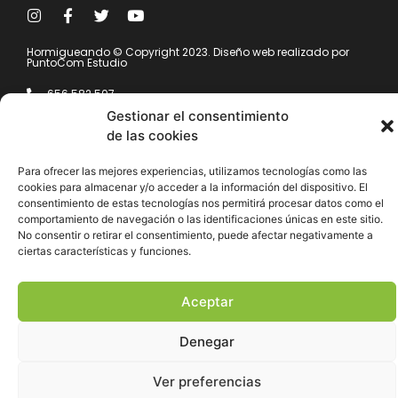
Hormigueando © Copyright 2023. Diseño web realizado por
PuntoCom Estudio
656 582 507
info@hormigueando.com
Gestionar el consentimiento
Tres Cantos (Madrid)
de las cookies
Envíos y Devoluciones
Para ofrecer las mejores experiencias, utilizamos tecnologías como las
Pago seguro
cookies para almacenar y/o acceder a la información del dispositivo. El
Aviso legal
consentimiento de estas tecnologías nos permitirá procesar datos como el
Política de cookies
comportamiento de navegación o las identificaciones únicas en este sitio.
Política de privacidad
No consentir o retirar el consentimiento, puede afectar negativamente a
Declaración de accesibilidad
ciertas características y funciones.
Mapa del sitio
Aceptar
Denegar
Ver preferencias
Hola ¿En qué podemos ayudarte?