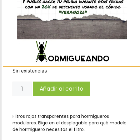
2,25
€
-
6,95
€
(IVA incl.)
Modelo
hormiguero
Limpiar
2,50
€
(IVA incl.)
Sin existencias
Añadir al carrito
Filtros rojos transparentes para hormigueros
modulares. Elige en el desplegable para qué modelo
de hormiguero necesitas el filtro.