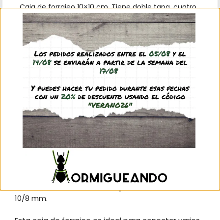
Caja de forrajeo 10×10 cm. Tiene doble tapa, cuatro
conexiones externas para tubos flexibles de 10/8
mm
Incluye 3 tapones de 10 mm para tapar las
conexiones que no se vayan a utilizar y 10 cm de
tubo fliexible de 10/8 mm.
Descripción
Información adicional
Valoraciones (0)
Preguntas y respuestas
Caja de forrajeo 10×10 cm. Tiene doble tapa y
cuatro conexiones externas para tubos flexibles de
10/8 mm.