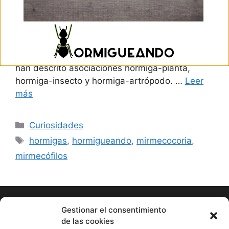
las hormigas es mutualista (ambas partes se
benefician del “acuerdo”) pero también pueden
darse casos donde las hormigas son
perjudicadas (parasitismo) o no obtienen
ningún beneficio a cambio (comensalismo). Se
han descrito asociaciones hormiga-planta,
hormiga-insecto y hormiga-artrópodo. …
Leer
más
Curiosidades
hormigas
,
hormigueando
,
mirmecocoria
,
mirmecófilos
Gestionar el consentimiento
de las cookies
Hormigueando © Copyright 2023. Diseño web realizado por