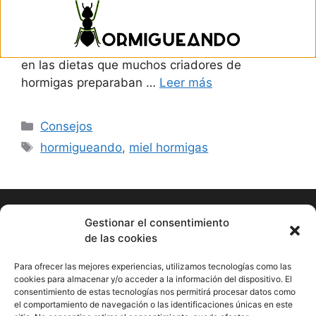
preparados que contengan este dulce manjar
elaborado por las abejas. Y es que hasta ahora,
la miel ha sido uno de los elementos habituales
en las dietas que muchos criadores de
hormigas preparaban …
Leer más
Consejos
hormigueando
,
miel hormigas
Gestionar el consentimiento
de las cookies
Hormigueando © Copyright 2023. Diseño web realizado por
PuntoCom Estudio
Para ofrecer las mejores experiencias, utilizamos tecnologías como las
656 582 507
cookies para almacenar y/o acceder a la información del dispositivo. El
info@hormigueando.com
consentimiento de estas tecnologías nos permitirá procesar datos como
Tres Cantos (Madrid)
el comportamiento de navegación o las identificaciones únicas en este