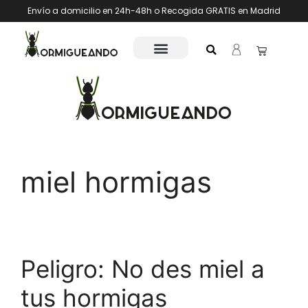
Envío a domicilio en 24h-48h o Recogida GRATIS en Madrid
miel hormigas
Peligro: No des miel a
tus hormigas