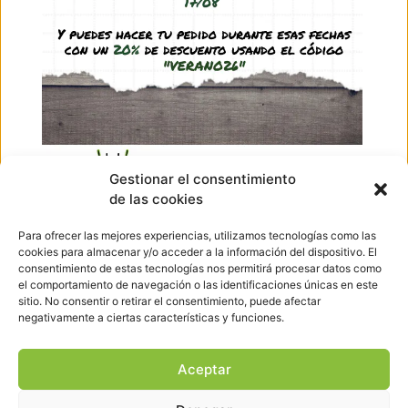
64,95
€
-
65,95
€
(IVA incl.)
See product
Ir arriba
Gestionar el consentimiento
de las cookies
Hormigueando © Copyright 2023. Diseño web realizado por
PuntoCom Estudio
Para ofrecer las mejores experiencias, utilizamos tecnologías como las
656 582 507
cookies para almacenar y/o acceder a la información del dispositivo. El
info@hormigueando.com
consentimiento de estas tecnologías nos permitirá procesar datos como
Tres Cantos (Madrid)
el comportamiento de navegación o las identificaciones únicas en este
sitio. No consentir o retirar el consentimiento, puede afectar
negativamente a ciertas características y funciones.
Envíos y Devoluciones
Pago seguro
Aviso legal
Aceptar
Política de cookies
Política de privacidad