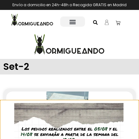
Envío a domicilio en 24h-48h o Recogida GRATIS en Madrid
Set-2
Kit Natur-Magnet (set completo)