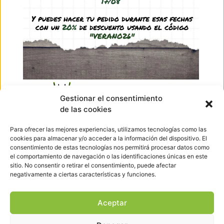
1,99
€
(IVA incl.)
Ver producto
Ir arriba
Gestionar el consentimiento
de las cookies
Hormigueando © Copyright 2023. Diseño web realizado por
PuntoCom Estudio
Para ofrecer las mejores experiencias, utilizamos tecnologías como las
656 582 507
cookies para almacenar y/o acceder a la información del dispositivo. El
info@hormigueando.com
consentimiento de estas tecnologías nos permitirá procesar datos como
Tres Cantos (Madrid)
el comportamiento de navegación o las identificaciones únicas en este
sitio. No consentir o retirar el consentimiento, puede afectar
negativamente a ciertas características y funciones.
Envíos y Devoluciones
Pago seguro
Aviso legal
Aceptar
Política de cookies
Política de privacidad