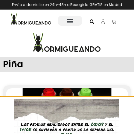
Envío a domicilio en 24h-48h o Recogida GRATIS en Madrid
Piña
Gelatina proteínica para hormigas (16 g)