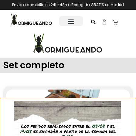
Envío a domicilio en 24h-48h o Recogida GRATIS en Madrid
Set completo
Hormiguero Natur-Rock