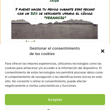
1,95
€
-
44,95
€
(IVA incl.)
See product
Ir arriba
Gestionar el consentimiento
de las cookies
Hormigueando © Copyright 2023. Diseño web realizado por
PuntoCom Estudio
Para ofrecer las mejores experiencias, utilizamos tecnologías como las
656 582 507
cookies para almacenar y/o acceder a la información del dispositivo. El
info@hormigueando.com
consentimiento de estas tecnologías nos permitirá procesar datos como
Tres Cantos (Madrid)
el comportamiento de navegación o las identificaciones únicas en este
sitio. No consentir o retirar el consentimiento, puede afectar
negativamente a ciertas características y funciones.
Envíos y Devoluciones
Pago seguro
Aviso legal
Aceptar
Política de cookies
Política de privacidad