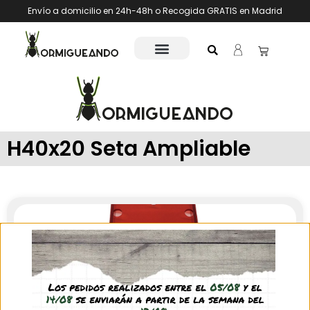
Envío a domicilio en 24h-48h o Recogida GRATIS en Madrid
H40x20 Seta Ampliable
Filtros para modelos tipo seta