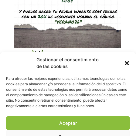
2,50
€
-
10,95
€
(IVA incl.)
Ver producto
Ir arriba
Gestionar el consentimiento
de las cookies
Hormigueando © Copyright 2023. Diseño web realizado por
PuntoCom Estudio
Para ofrecer las mejores experiencias, utilizamos tecnologías como las
656 582 507
cookies para almacenar y/o acceder a la información del dispositivo. El
info@hormigueando.com
consentimiento de estas tecnologías nos permitirá procesar datos como
Tres Cantos (Madrid)
el comportamiento de navegación o las identificaciones únicas en este
sitio. No consentir o retirar el consentimiento, puede afectar
negativamente a ciertas características y funciones.
Envíos y Devoluciones
Pago seguro
Aviso legal
Aceptar
Política de cookies
Política de privacidad