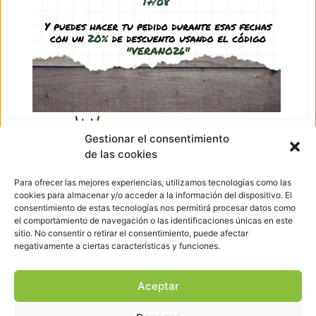
1,99
€
-
9,95
€
(IVA incl.)
Ver producto
Ir arriba
Gestionar el consentimiento
de las cookies
Hormigueando © Copyright 2023. Diseño web realizado por
PuntoCom Estudio
Para ofrecer las mejores experiencias, utilizamos tecnologías como las
656 582 507
cookies para almacenar y/o acceder a la información del dispositivo. El
info@hormigueando.com
consentimiento de estas tecnologías nos permitirá procesar datos como
Tres Cantos (Madrid)
el comportamiento de navegación o las identificaciones únicas en este
sitio. No consentir o retirar el consentimiento, puede afectar
negativamente a ciertas características y funciones.
Envíos y Devoluciones
Pago seguro
Aviso legal
Aceptar
Política de cookies
Política de privacidad