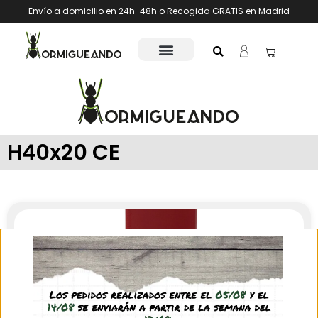
Envío a domicilio en 24h-48h o Recogida GRATIS en Madrid
H40x20 CE
Filtros para modelos de esponja/PVA