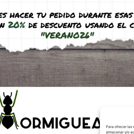
Envíos y Devolucio
Para ofrecer las
Pago seguro
almacenar y/o ac