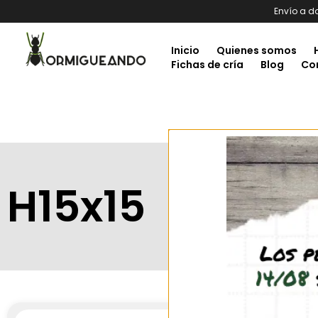
Envío a d
Inicio
Quienes somos
Fichas de cría
Blog
Co
H15x15