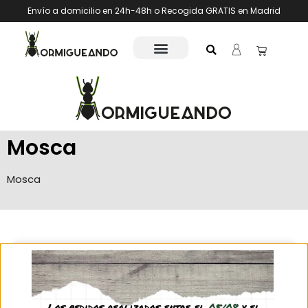
Envío a domicilio en 24h-48h o Recogida GRATIS en Madrid
Mosca
Mosca