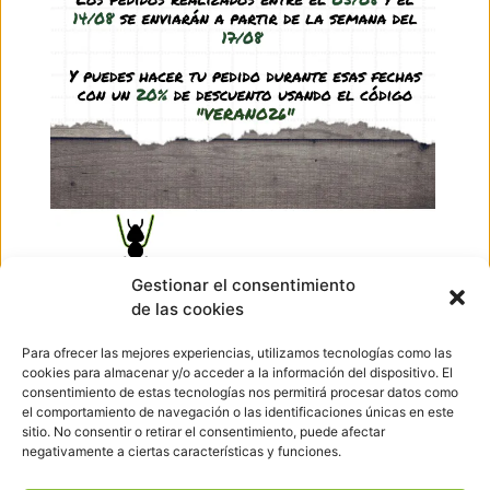
Bloques de construcción (insectos)
5,95
€
(IVA incl.)
See product
Ir arriba
Gestionar el consentimiento
de las cookies
Hormigueando © Copyright 2023. Diseño web realizado por
PuntoCom Estudio
Para ofrecer las mejores experiencias, utilizamos tecnologías como las
656 582 507
cookies para almacenar y/o acceder a la información del dispositivo. El
info@hormigueando.com
consentimiento de estas tecnologías nos permitirá procesar datos como
Tres Cantos (Madrid)
el comportamiento de navegación o las identificaciones únicas en este
sitio. No consentir o retirar el consentimiento, puede afectar
negativamente a ciertas características y funciones.
Envíos y Devoluciones
Pago seguro