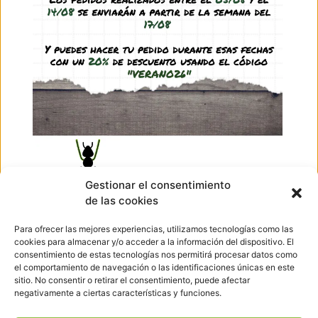
Antbox 20x20x10
33,95
€
-
36,95
€
(IVA incl.)
See product
Ir arriba
Gestionar el consentimiento
de las cookies
Hormigueando © Copyright 2023. Diseño web realizado por
PuntoCom Estudio
Para ofrecer las mejores experiencias, utilizamos tecnologías como las
656 582 507
cookies para almacenar y/o acceder a la información del dispositivo. El
info@hormigueando.com
consentimiento de estas tecnologías nos permitirá procesar datos como
Tres Cantos (Madrid)
el comportamiento de navegación o las identificaciones únicas en este
sitio. No consentir o retirar el consentimiento, puede afectar
negativamente a ciertas características y funciones.
Envíos y Devoluciones
Pago seguro