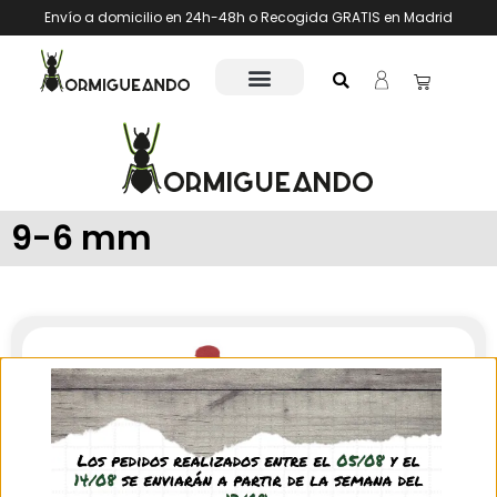
Envío a domicilio en 24h-48h o Recogida GRATIS en Madrid
9-6 mm
Tapón de goma macizo