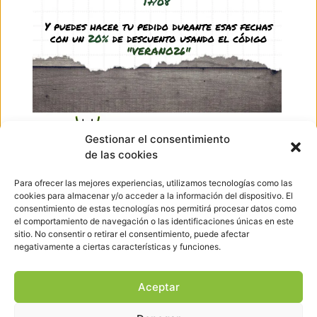
0,20
€
-
0,25
€
(IVA incl.)
Ver producto
Ir arriba
Gestionar el consentimiento
de las cookies
Hormigueando © Copyright 2023. Diseño web realizado por
PuntoCom Estudio
Para ofrecer las mejores experiencias, utilizamos tecnologías como las
656 582 507
cookies para almacenar y/o acceder a la información del dispositivo. El
info@hormigueando.com
consentimiento de estas tecnologías nos permitirá procesar datos como
Tres Cantos (Madrid)
el comportamiento de navegación o las identificaciones únicas en este
sitio. No consentir o retirar el consentimiento, puede afectar
negativamente a ciertas características y funciones.
Envíos y Devoluciones
Pago seguro
Aviso legal
Aceptar
Política de cookies
Política de privacidad