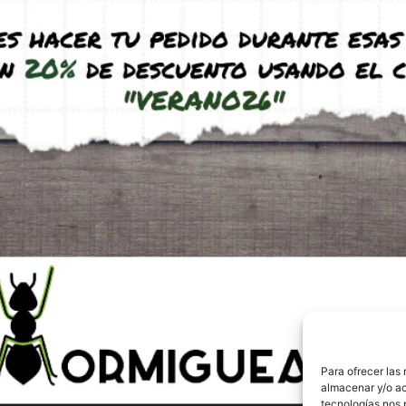
Envíos y Devolucio
Para ofrecer las
Pago seguro
almacenar y/o ac
582 507
Aviso legal
tecnologías nos 