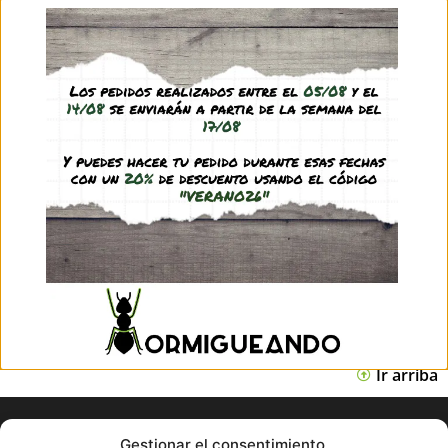
14,45
€
-
15,45
€
(IVA incl.)
See product
Hormiguero Antmeta H12x8 PVA SCE
14,95
€
(IVA incl.)
See product
Ir arriba
Gestionar el consentimiento