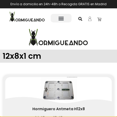
Envío a domicilio en 24h-48h o Recogida GRATIS en Madrid
12x8x1 cm
Hormiguero Antmeta H12x8