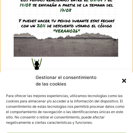
Raíz madera natural (1 ud)
1,95
€
-
4,25
€
(IVA incl.)
Ver producto
Ir arriba
Gestionar el consentimiento
de las cookies
Hormigueando © Copyright 2023. Diseño web realizado por
PuntoCom Estudio
Para ofrecer las mejores experiencias, utilizamos tecnologías como las
656 582 507
cookies para almacenar y/o acceder a la información del dispositivo. El
info@hormigueando.com
consentimiento de estas tecnologías nos permitirá procesar datos como
Tres Cantos (Madrid)
el comportamiento de navegación o las identificaciones únicas en este
sitio. No consentir o retirar el consentimiento, puede afectar
negativamente a ciertas características y funciones.
Envíos y Devoluciones
Pago seguro