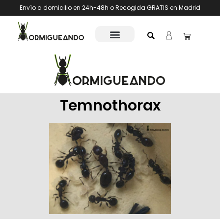
Envío a domicilio en 24h-48h o Recogida GRATIS en Madrid
Temnothorax