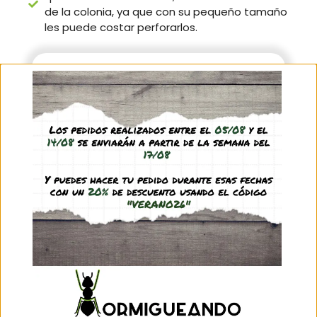
de la colonia, ya que con su pequeño tamaño
les puede costar perforarlos.
Datos de interés
Vuelos
Se pueden encontrar vuelos desde
mayo hasta septiembre aunque es
complicado encontrar una reina
debido a su pequeño tamaño y a que
tenderá a refugiarse en los árboles.
Sobre la reina
Fundación claustral. Monogínica,
aunque pueden encontrarse colonias
con varias reinas en las que solo una
actuará como ponedora y el resto
como trabajadoras.
Tamaño