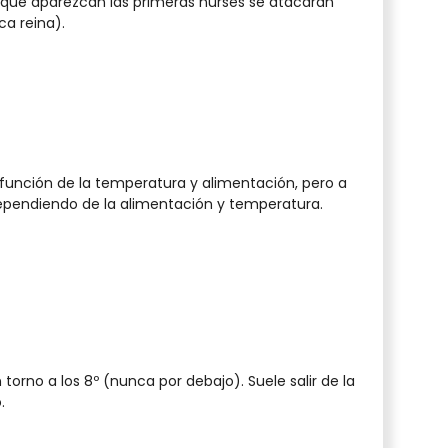
 que aparezcan las primeras nurses se atacarán
ca reina).
unción de la temperatura y alimentación, pero a
dependiendo de la alimentación y temperatura.
orno a los 8º (nunca por debajo). Suele salir de la
.