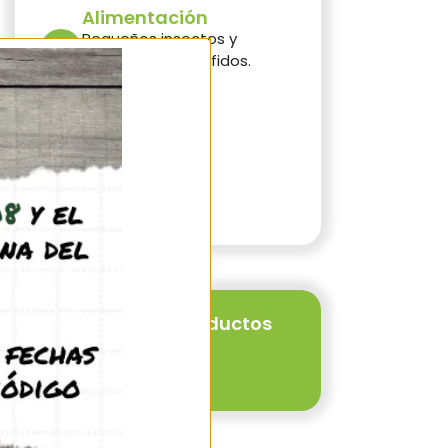
Alimentación
Pequeños insectos y
secreciones de áfidos.
Líquidos dulces
Carácter
Delicada
Colonias
500 individuos
Mira todos los productos
de nuestra tienda
Ver productos