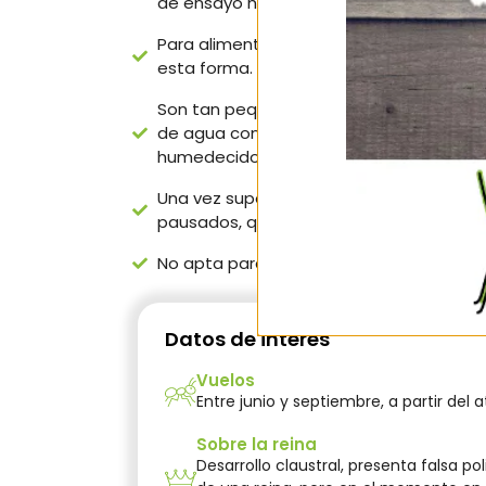
de ensayo hasta que sean un número b
Para alimentarlas, es aconsejable conect
esta forma. De este modo se evita estré
Son tan pequeñas y delicadas que es m
de agua con azúcar o aguamiel que les 
humedecido con estos líquidos si no los 
Una vez superada la fase inicial, son h
pausados, que no se alteran apenas por 
No apta para principiantes.
Datos de interés
Vuelos
Entre junio y septiembre, a partir del 
Sobre la reina
Desarrollo claustral, presenta falsa po