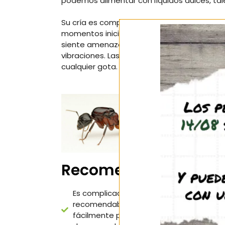
podemos alimentar con líquidos dulces, ta
Su cría es complicada porque se trata de 
momentos iniciales de la colonia. La reina
siente amenazada, cosa que puede pasar s
vibraciones. Las nurses son muy pequeñas y
cualquier gota.
Recomendaciones par
Es complicado encontrar un hormiguero 
recomendables sean los acrílicos de esp
fácilmente pegadas en la propia humeda