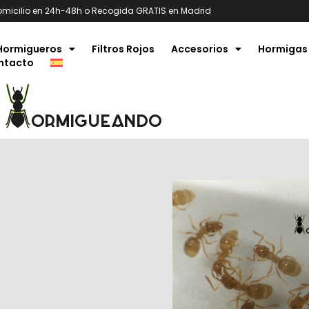
omicilio en 24h-48h o Recogida GRATIS en Madrid
Hormigueros
Filtros Rojos
Accesorios
Hormigas
ntacto