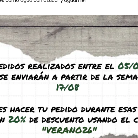
les como agua con azúcar y aguamiel.
una hormiga muy delicada, especialmente en los
 puede comerse los huevos o detener la puesta si se
i se le molesta a menudo o recibe muchas
 frágiles y pueden morir con facilidad pegadas en
a su cría
adecuado para ellas. Tal vez uno de los más
onja, ya que en los de seta pueden morir
d de la seta. Es recomendable dejarlas en un tubo