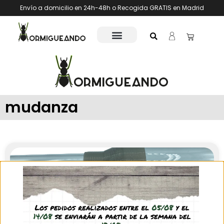
Envío a domicilio en 24h-48h o Recogida GRATIS en Madrid
mudanza
Conector para mudanzas entre tubos de ensayo