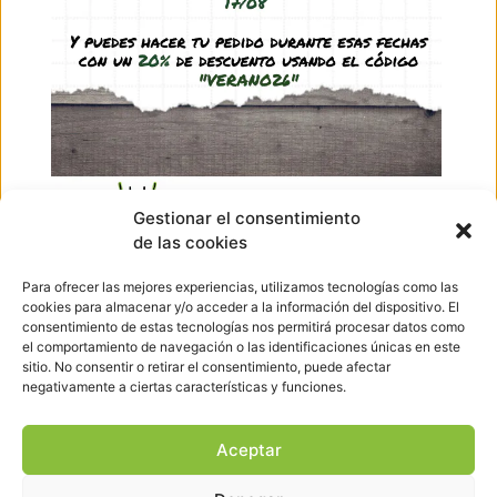
1,45
€
(IVA incl.)
Ver producto
Ir arriba
Gestionar el consentimiento
de las cookies
Hormigueando © Copyright 2023. Diseño web realizado por
PuntoCom Estudio
Para ofrecer las mejores experiencias, utilizamos tecnologías como las
656 582 507
cookies para almacenar y/o acceder a la información del dispositivo. El
info@hormigueando.com
consentimiento de estas tecnologías nos permitirá procesar datos como
Tres Cantos (Madrid)
el comportamiento de navegación o las identificaciones únicas en este
sitio. No consentir o retirar el consentimiento, puede afectar
negativamente a ciertas características y funciones.
Envíos y Devoluciones
Pago seguro
Aviso legal
Aceptar
Política de cookies
Política de privacidad